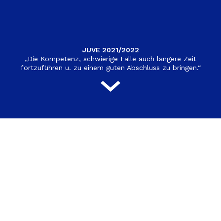
JUVE 2021/2022
„Die Kompetenz, schwierige Fälle auch längere Zeit
fortzuführen u. zu einem guten Abschluss zu bringen.“
Wir finden Lösungen
LIESER Rechtsanwälte sucht und findet auf den
Einzelfall bezogene Antworten, wenn es um die